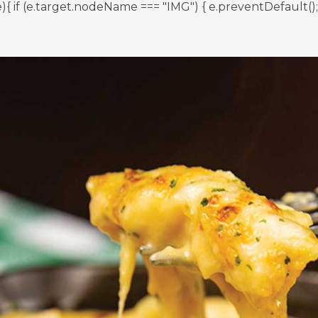
 (e.target.nodeName === "IMG") { e.preventDefault(); } }